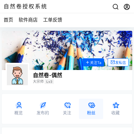
自然卷授权系统
首页
软件商店
工单反馈
关注Ta
发私信
自然卷-偶然
大宗师
Lv3
概览
发布的
关注
粉丝
收藏